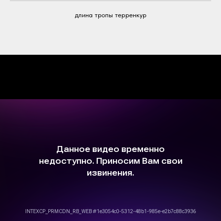
длина тропы терренкур