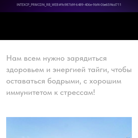
Нам всем нужно зарядиться
здоровьем и энергией тайги, чтобы
оставаться бодрыми, с хорошим
иммунитетом к стрессам!