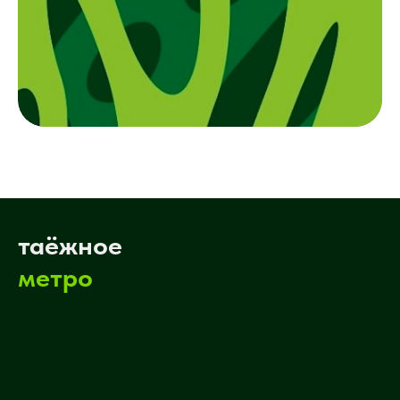
таёжное
метро