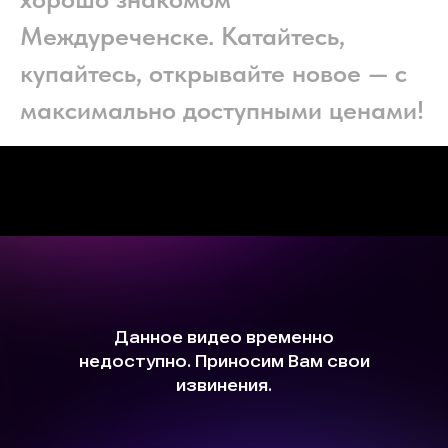
Междуреченске. Катайтесь,
купайтесь, открывайте новое — с
максимально доступными ценами!